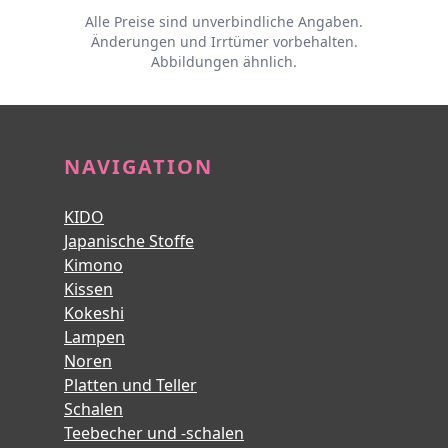
Alle Preise sind unverbindliche Angaben.
Änderungen und Irrtümer vorbehalten.
Abbildungen ähnlich.
FOOTER-
NAVIGATION
KIDO
Japanische Stoffe
Kimono
Kissen
Kokeshi
Lampen
Noren
Platten und Teller
Schalen
Teebecher und -schalen