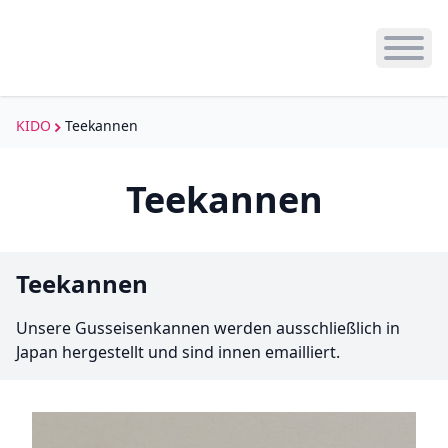
Haup
KIDO
KIDO
Teekannen
öffnen
Produkte
Teekannen
Japanische Stoffe
Aktuelles
Teekannen
Kimono
Galerie
Unsere Gusseisenkannen werden ausschließlich in
Kissen
Japan hergestellt und sind innen emailliert.
Kokeshi