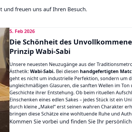
t und freuen uns auf Ihren Besuch.
5. Feb 2026
Die Schönheit des Unvollkommene
Prinzip Wabi-Sabi
Unsere neuesten Neuzugänge aus der Traditionsmetro
Ästhetik:
Wabi-Sabi.
Bei diesen
handgefertigten Matc
geht es nicht um industrielle Perfektion, sondern um 
ungleichmäßigen Glasuren, die sanften Wellen im Ton u
Geschichte ihrer Entstehung. Ob beim rituellen Aufs
Einschenken eines edlen Sakes – jedes Stück ist ein Un
durch kleine „Makel“ erst seinen wahren Charakter erh
bringen diese Schätze eine wohltuende Ruhe und Authen
Kommen Sie vorbei und finden Sie Ihr persönlich