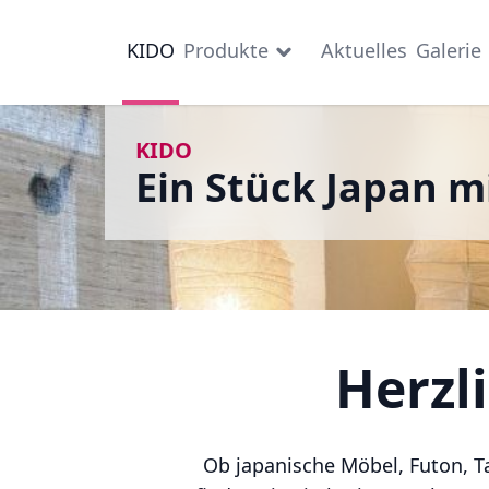
KIDO
Produkte
Aktuelles
Galerie
öffnen
Japanische Stoffe
KIDO
Ein Stück Japan m
Kimono
Kissen
Kokeshi
Herzl
Lampen
Noren
Ob japanische Möbel, Futon, T
Platten und Teller