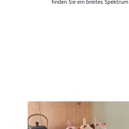
finden Sie ein breites Spektru
Schalen
Teebecher und -schalen
Teekannen